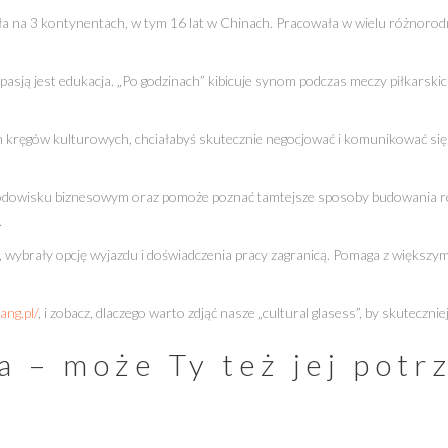
ła na 3 kontynentach, w tym 16 lat w Chinach. Pracowała w wielu różnorod
 pasją jest edukacja. „Po godzinach” kibicuje synom podczas meczy piłkarski
 kręgów kulturowych, chciałabyś skutecznie negocjować i komunikować się
środowisku biznesowym oraz pomoże poznać tamtejsze sposoby budowania rela
.
wybrały opcję wyjazdu i doświadczenia pracy zagranicą. Pomaga z większym
ang.pl/
, i zobacz, dlaczego warto zdjąć nasze „cultural glasess”, by skutecz
 – może Ty też jej potr