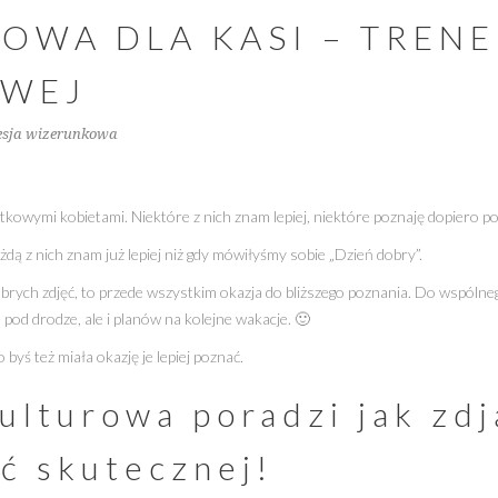
OWA DLA KASI – TRENE
OWEJ
esja wizerunkowa
kowymi kobietami. Niektóre z nich znam lepiej, niektóre poznaję dopiero p
ą z nich znam już lepiej niż gdy mówiłyśmy sobie „Dzień dobry”.
dobrych zdjęć, to przede wszystkim okazja do bliższego poznania. Do wspól
 pod drodze, ale i planów na kolejne wakacje. 🙂
 byś też miała okazję je lepiej poznać.
lturowa poradzi jak zdj
ać skutecznej!