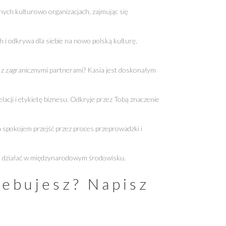
nych kulturowo organizacjach, zajmując się
ch i odkrywa dla siebie na nowo polską kulturę,
 z zagranicznymi partnerami? Kasia jest doskonałym
cji i etykietę biznesu. Odkryje przez Tobą znaczenie
 spokojem przejść przez proces przeprowadzki i
niej działać w międzynarodowym środowisku.
zebujesz? Napisz