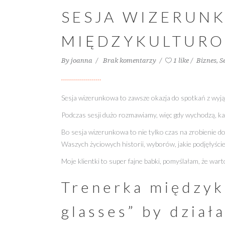
SESJA WIZERUNK
MIĘDZYKULTUR
By
joanna
Brak komentarzy
1 like
Biznes
,
S
Sesja wizerunkowa to zawsze okazja do spotkań z wyjąt
Podczas sesji dużo rozmawiamy, więc gdy wychodzą, każd
Bo sesja wizerunkowa to nie tylko czas na zrobienie 
Waszych życiowych historii, wyborów, jakie podjęłyście
Moje klientki to super fajne babki, pomyślałam, że warto
Trenerka międzyku
glasses” by dział