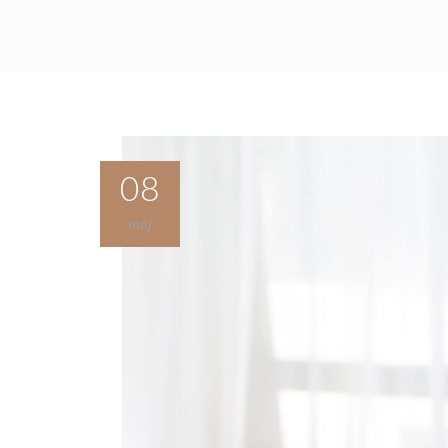
08
maj