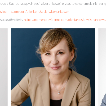
trzeb Kasi dotyczących sesji wizerunkowej, przygotowywałam dla niej serię
yjoanna.com/portfolio-item/sesje-wizerunkowe/
.
 szczegóły oferty
https://momentsbyjoanna.com/oferta/sesje-wizerunkowe